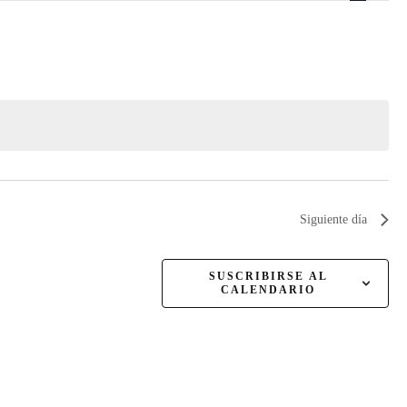
a
v
e
g
a
Siguiente día
c
SUSCRIBIRSE AL
CALENDARIO
i
ó