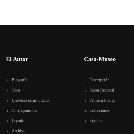
.
ó
B
u
s
n
c
a
E
d
v
El Autor
Casa-Museo
e
n
e
t
o
Biografía
Descripción
s
Obra
Salón Rectoral
b
p
a
Universo unamuniano
Primera Planta
r
Corresponsales
Colecciones
ú
a
l
Legado
Equipo
a
Archivo
p