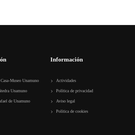
n
d
e
v
ión
Información
i
en Casa-Museo Unamuno
Actividades
s
átedra Unamuno
Política de privacidad
fael de Unamuno​
Aviso legal
t
Política de cookies
a