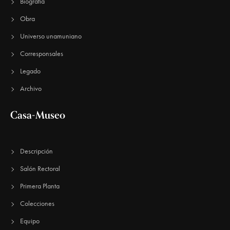
E
Biografía
u
v
Obra
e
e
Universo unamuniano
n
d
Corresponsales
t
a
Legado
o
y
Archivo
v
Casa-Museo
i
s
Descripción
t
Salón Rectoral
a
Primera Planta
s
Colecciones
d
Equipo