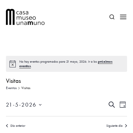
próximos
No hay eventos programados para 21 mayo, 2026. Ir a los
eventos
.
Visitas
Eventos
Visitas
N
N
21-5-2026
B
D
a
a
U
Í
S
S
v
A
e
v
C
e
Día anterior
Siguiente día
A
l
R