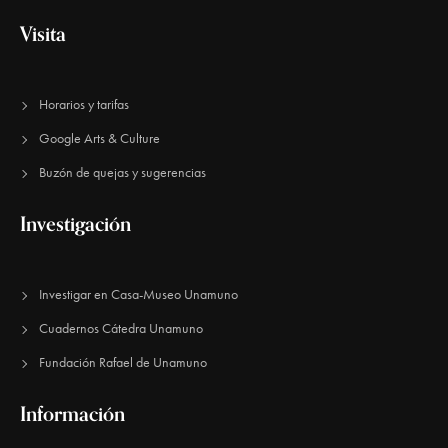
e
Visita
E
v
Horarios y tarifas
e
Google Arts & Culture
n
Buzón de quejas y sugerencias
t
o
Investigación
s
Investigar en Casa-Museo Unamuno
Cuadernos Cátedra Unamuno
Fundación Rafael de Unamuno​
Información