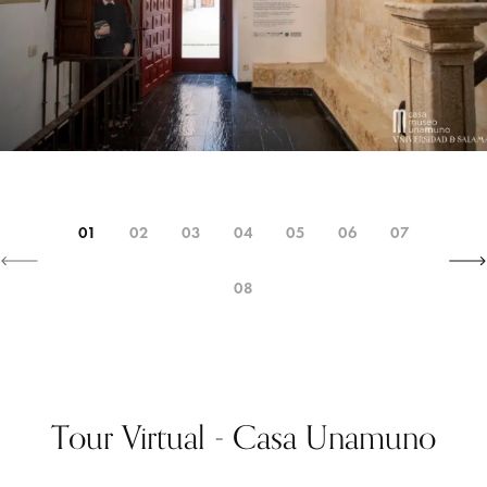
01
02
03
04
05
06
07
08
Tour Virtual - Casa Unamuno