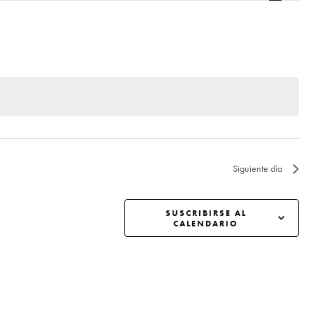
a
v
e
g
a
Siguiente día
c
SUSCRIBIRSE AL
CALENDARIO
i
ó