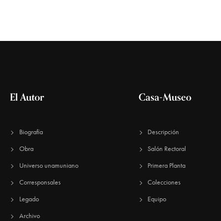
.
ó
B
u
s
n
c
a
E
d
v
El Autor
Casa-Museo
e
n
e
t
o
Biografía
Descripción
s
Obra
Salón Rectoral
b
p
a
Universo unamuniano
Primera Planta
r
Corresponsales
Colecciones
ú
a
l
Legado
Equipo
a
Archivo
p