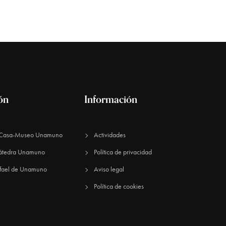
n
d
e
v
ión
Información
i
n Casa-Museo Unamuno
Actividades
s
átedra Unamuno
Política de privacidad
fael de Unamuno​
Aviso legal
t
Política de cookies
a