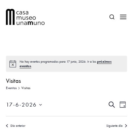
próximos
No hay eventos programados para 17 junio, 2026. Ir a los
eventos
.
Visitas
Eventos
Visitas
N
N
17-6-2026
B
D
a
a
U
Í
S
S
v
A
e
v
C
e
Día anterior
Siguiente día
A
l
R