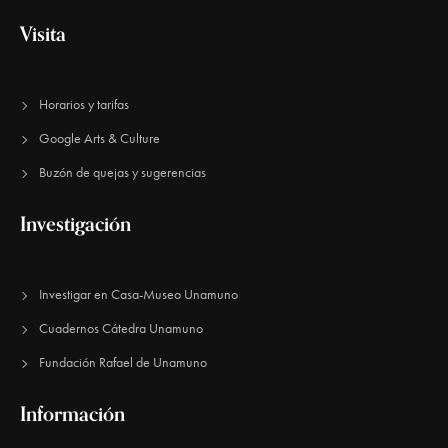
e
Visita
E
v
Horarios y tarifas
e
Google Arts & Culture
n
Buzón de quejas y sugerencias
t
o
Investigación
s
Investigar en Casa-Museo Unamuno
Cuadernos Cátedra Unamuno
Fundación Rafael de Unamuno​
Información