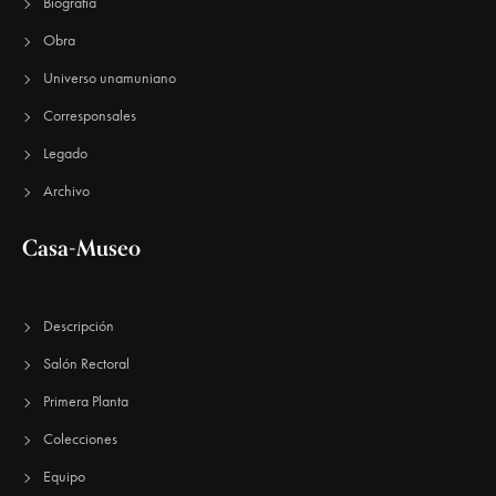
E
Biografía
u
v
Obra
e
e
Universo unamuniano
n
d
Corresponsales
t
a
Legado
o
y
Archivo
v
Casa-Museo
i
s
Descripción
t
Salón Rectoral
a
Primera Planta
s
Colecciones
d
Equipo