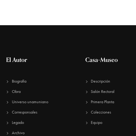
.
ó
B
u
s
n
c
a
E
d
v
El Autor
Casa-Museo
e
n
e
t
o
Biografía
Descripción
s
Obra
Salón Rectoral
b
p
a
Universo unamuniano
Primera Planta
r
Corresponsales
Colecciones
ú
a
l
Legado
Equipo
a
Archivo
p