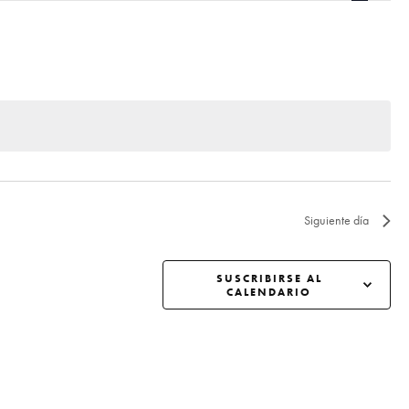
a
v
e
g
a
Siguiente día
c
SUSCRIBIRSE AL
CALENDARIO
i
ó