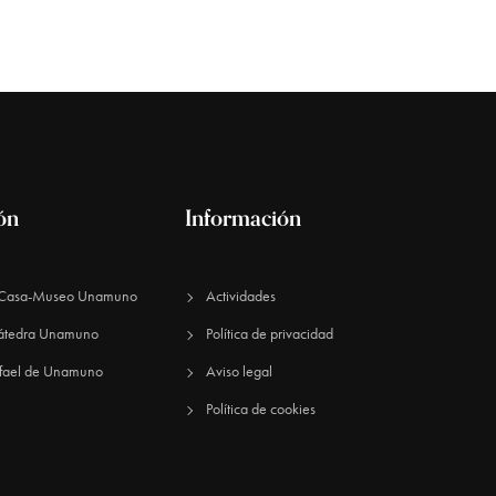
n
d
e
v
ión
Información
i
n Casa-Museo Unamuno
Actividades
s
átedra Unamuno
Política de privacidad
fael de Unamuno​
Aviso legal
t
Política de cookies
a