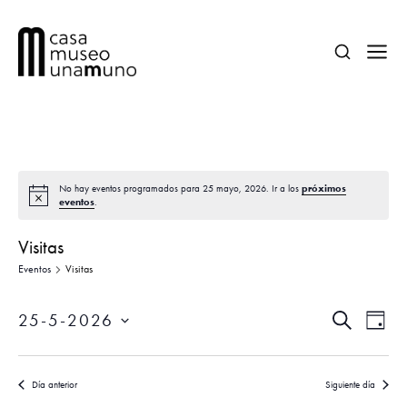
próximos
No hay eventos programados para 25 mayo, 2026. Ir a los
eventos
.
Visitas
Eventos
Visitas
N
N
25-5-2026
B
D
a
a
U
Í
S
S
v
A
e
v
C
e
Día anterior
Siguiente día
A
l
R