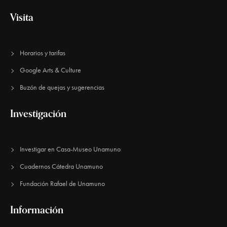
e
Visita
E
v
Horarios y tarifas
e
Google Arts & Culture
n
Buzón de quejas y sugerencias
t
o
Investigación
s
Investigar en Casa-Museo Unamuno
Cuadernos Cátedra Unamuno
Fundación Rafael de Unamuno​
Información