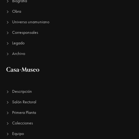
E
Biografía
u
v
Obra
e
e
Universo unamuniano
n
d
Corresponsales
t
a
Legado
o
y
Archivo
v
Casa-Museo
i
s
Descripción
t
Salón Rectoral
a
Primera Planta
s
Colecciones
d
Equipo