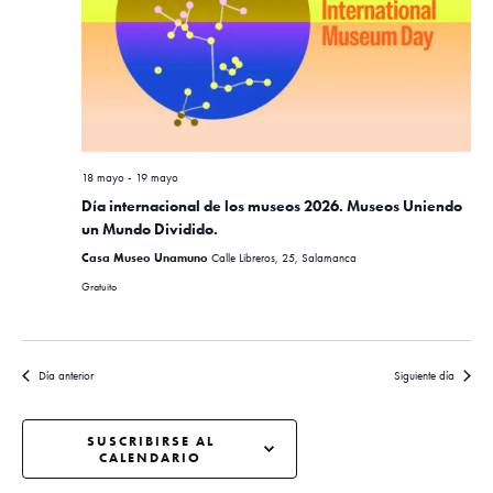
i
o
c
n
ó
a
i
n
r
d
ó
f
e
e
n
c
v
18 mayo
-
19 mayo
h
d
i
a
Día internacional de los museos 2026. Museos Uniendo
s
e
un Mundo Dividido.
.
t
Casa Museo Unamuno
Calle Libreros, 25, Salamanca
b
a
Gratuito
ú
s
s
d
e
Día anterior
Siguiente día
q
E
u
v
SUSCRIBIRSE AL
CALENDARIO
e
e