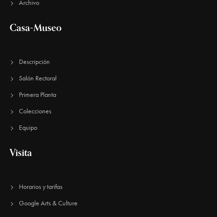
v
Archivo
e
Casa-Museo
n
t
Descripción
o
Salón Rectoral
s
Primera Planta
Colecciones
Equipo
Visita
Horarios y tarifas
Google Arts & Culture