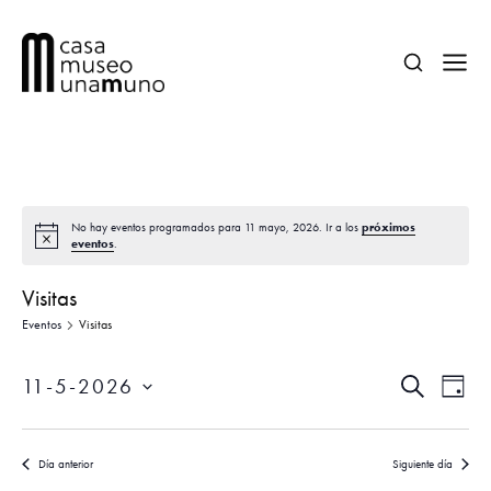
próximos
No hay eventos programados para 11 mayo, 2026. Ir a los
eventos
.
Visitas
Eventos
Visitas
N
N
11-5-2026
B
D
a
a
U
Í
S
S
v
A
e
v
C
e
Día anterior
Siguiente día
A
l
R