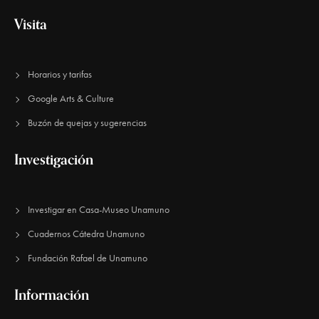
e
Visita
E
v
Horarios y tarifas
e
Google Arts & Culture
n
Buzón de quejas y sugerencias
t
o
Investigación
s
Investigar en Casa-Museo Unamuno
Cuadernos Cátedra Unamuno
Fundación Rafael de Unamuno​
Información