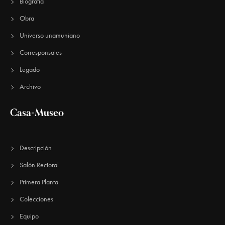
E
Biografía
u
v
Obra
e
e
Universo unamuniano
n
d
Corresponsales
t
a
Legado
o
y
Archivo
v
Casa-Museo
i
s
Descripción
t
Salón Rectoral
a
Primera Planta
s
Colecciones
d
Equipo