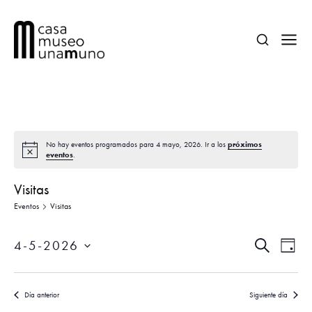
próximos
No hay eventos programados para 4 mayo, 2026. Ir a los
eventos
.
Visitas
Eventos
Visitas
N
N
4-5-2026
B
D
a
a
U
Í
S
S
v
A
e
v
C
e
Día anterior
Siguiente día
A
l
R