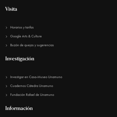
e
Visita
E
v
Horarios y tarifas
e
Google Arts & Culture
n
Buzón de quejas y sugerencias
t
o
Investigación
s
Investigar en Casa-Museo Unamuno
Cuadernos Cátedra Unamuno
Fundación Rafael de Unamuno​
Información