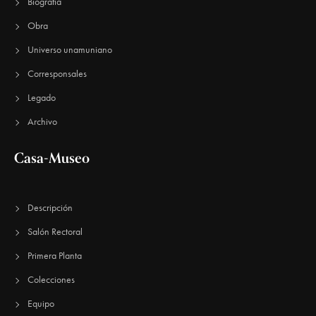
E
Biografía
u
v
Obra
e
e
Universo unamuniano
n
d
Corresponsales
t
a
Legado
o
y
Archivo
v
Casa-Museo
i
s
Descripción
t
Salón Rectoral
a
Primera Planta
s
Colecciones
d
Equipo