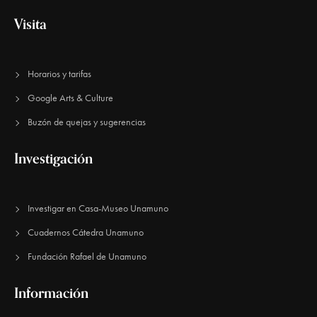
e
Visita
E
v
e
Horarios y tarifas
Google Arts & Culture
n
Buzón de quejas y sugerencias
t
o
Investigación
s
Investigar en Casa-Museo Unamuno
Cuadernos Cátedra Unamuno
Fundación Rafael de Unamuno​
Información