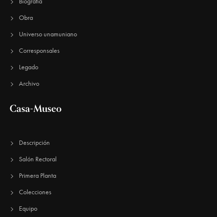
E
Biografía
u
v
Obra
e
e
Universo unamuniano
n
d
Corresponsales
t
a
o
Legado
y
Archivo
v
Casa-Museo
i
s
Descripción
t
Salón Rectoral
a
Primera Planta
s
Colecciones
d
Equipo