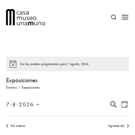
No hay eventos programados para 7 agosto, 2026.
Exposiciones
Eventos
Exposiciones
N
N
7-8-2026
B
D
a
a
U
Í
S
S
v
A
e
v
C
e
Día anterior
Siguiente día
A
l
R
e