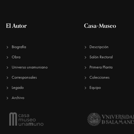
e
El Autor
Casa-Museo
E
Biografía
Descripción
v
Obra
Salón Rectoral
Universo unamuniano
Primera Planta
e
Corresponsales
Colecciones
Legado
Equipo
n
Archivo
t