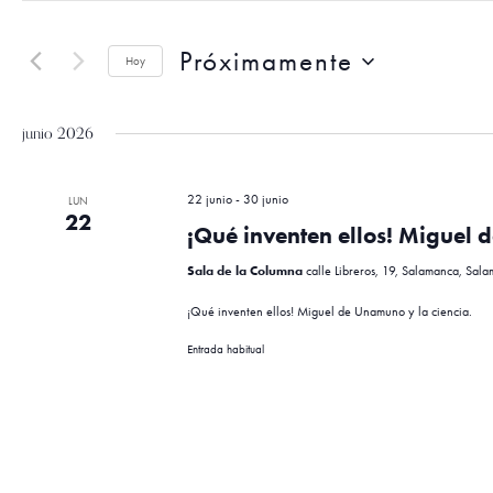
t
a
r
Próximamente
o
Hoy
d
v
S
u
e
c
junio 2026
l
e
e
e
l
c
a
22 junio
-
30 junio
LUN
22
c
p
¡Qué inventen ellos! Miguel 
g
i
a
o
Sala de la Columna
calle Libreros, 19, Salamanca, Sal
l
n
a
a
¡Qué inventen ellos! Miguel de Unamuno y la ciencia.
a
b
r
r
Entrada habitual
f
a
c
e
c
c
l
h
a
i
a
v
.
e