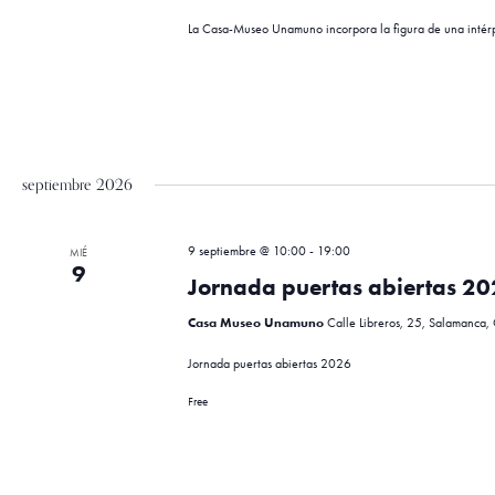
s
a
La Casa-Museo Unamuno incorpora la figura de una intérp
l
a
q
b
r
a
u
c
l
septiembre 2026
a
e
v
9 septiembre @ 10:00
-
19:00
MIÉ
e
9
.
Jornada puertas abiertas 2
d
Casa Museo Unamuno
Calle Libreros, 25, Salamanca,
a
Jornada puertas abiertas 2026
Free
y