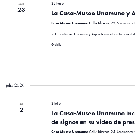
23 junio
MAR
.
23
ó
La Casa-Museo Unamuno y Asp
B
u
Casa Museo Unamuno
Calle Libreros, 25, Salamanca,
s
n
c
La Casa-Museo Unamuno y Asprodes impulsan la accesibil
a
Gratuito
E
d
v
e
n
e
t
o
julio 2026
s
b
p
a
2 julio
JUE
r
2
ú
La Casa-Museo Unamuno incor
a
l
de signos en su video de pre
a
Casa Museo Unamuno
p
Calle Libreros, 25, Salamanca,