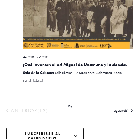
22 junio
-
30 junio
¡Qué inventen ellos! Miguel de Unamuno y la ciencia.
Sala de la Columna
calle Libreros, 19, Salamanca, Salamanca, Spain
Entrada habitual
Hoy
EVENTOS
ANTERIOR(ES)
Eventos
siguiente(s)
SUSCRIBIRSE AL
CALENDARIO