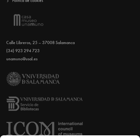
Política de cookies
Calle Libreros, 25 – 37008 Salamanca
(34) 923 294 723
unamuno@usal.es