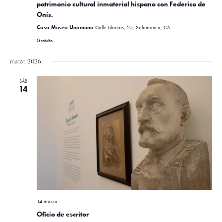
v
patrimonio cultural inmaterial hispano con Federico de
Onís.
e
Casa Museo Unamuno
Calle Libreros, 25, Salamanca, CA
n
Gratuito
t
marzo 2026
o
SÁB
s
14
14 marzo
Oficio de escritor