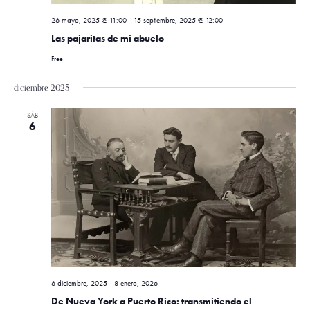
n
d
26 mayo, 2025 @ 11:00
-
15 septiembre, 2025 @ 12:00
t
a
Las pajaritas de mi abuelo
o
y
Free
v
diciembre 2025
i
SÁB
6
s
t
a
s
d
e
E
6 diciembre, 2025
-
8 enero, 2026
De Nueva York a Puerto Rico: transmitiendo el